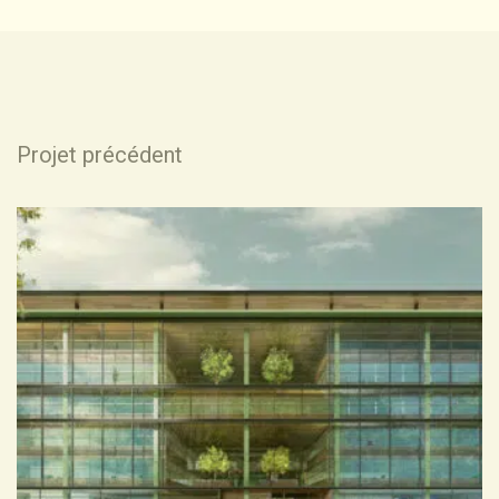
P
r
o
j
e
t
p
r
é
c
é
d
e
n
t