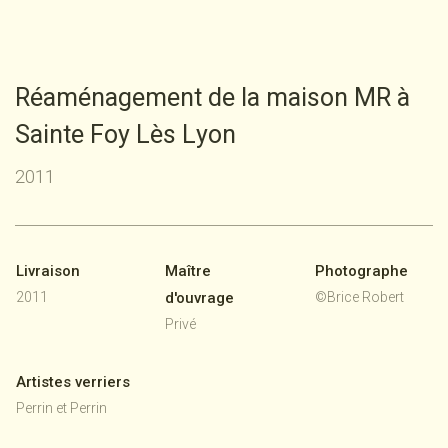
R
é
a
m
é
n
a
g
e
m
e
n
t
d
e
l
a
m
a
i
s
o
n
M
R
à
S
a
i
n
t
e
F
o
y
L
è
s
L
y
o
n
2011
Livraison
Maître
Photographe
2011
d'ouvrage
©Brice Robert
Privé
Artistes verriers
Perrin et Perrin