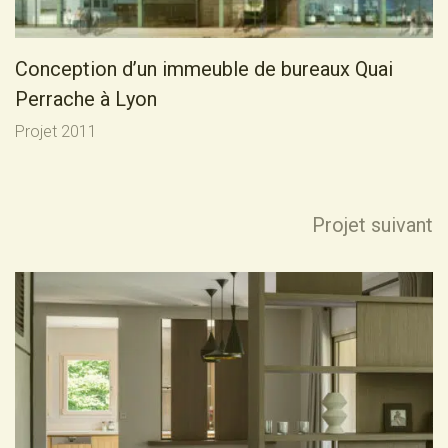
C
o
n
c
e
p
t
i
o
n
d
’
u
n
i
m
m
e
u
b
l
e
d
e
b
u
r
e
a
u
x
Q
u
a
i
P
e
r
r
a
c
h
e
à
L
y
o
n
Projet 2011
P
r
o
j
e
t
s
u
i
v
a
n
t