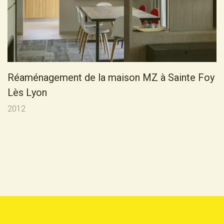
R
é
a
m
é
n
a
g
e
m
e
n
t
d
e
l
a
m
a
i
s
o
n
M
Z
à
S
a
i
n
t
e
F
o
y
L
è
s
L
y
o
n
2012