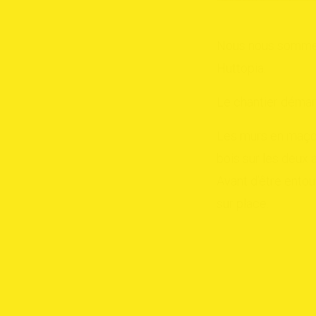
Nous nous sommes 
Huttopia.
Le chantier démar
Les murs en maçon
bois sur les deux 
Avant d’être entour
sur place.