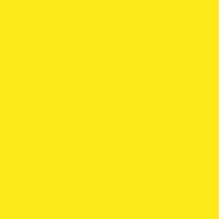
onçu pour
rs en ossature
béton déjà visibles