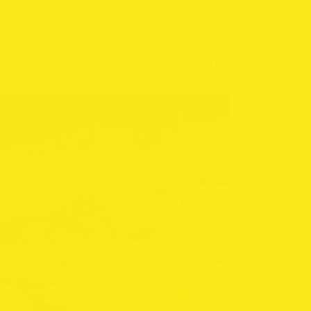
N
e
w
s
s
u
i
v
a
n
t
e