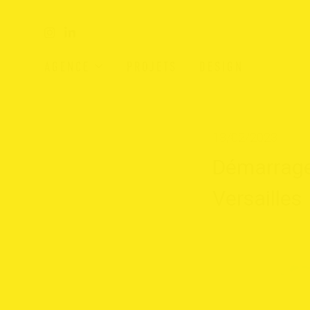
AGENCE
PROJETS
DESIGN
13/02/2023
D
é
m
a
r
r
a
g
V
e
r
s
a
i
l
l
e
s