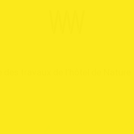
e
d
e
s
t
r
a
v
a
u
x
d
e
l
’
h
ô
t
e
l
d
e
N
a
t
u
r
e