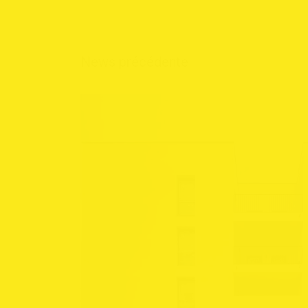
N
e
w
s
p
r
é
c
é
d
e
n
t
e